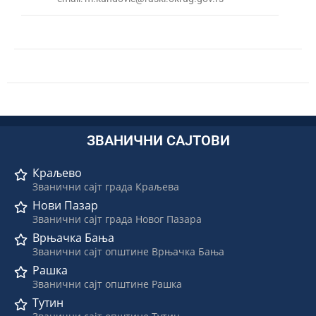
ЗВАНИЧНИ САЈТОВИ
Краљево
Званични сајт града Краљева
Нови Пазар
Званични сајт града Новог Пазара
Врњачка Бања
Званични сајт општине Врњачка Бања
Рашка
Званични сајт општине Рашка
Тутин