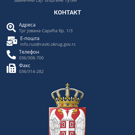
Званични сајт општине Тутин
КОНТАКТ
Адреса
Трг Јована Сарића бр. 1/3
Е-пошта
info.ruo@raski.okrug.gov.rs
Телефон
036/308-700
Факс
036/314-282