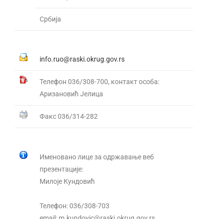
Србија
info.ruo@raski.okrug.gov.rs
Телефон 036/308-700, контакт особа:
Аризановић Јелица
Факс 036/314-282
Именовано лице за одржавање веб
презентације:
Милоје Кундовић
Телефон: 036/308-703
email: m.kundovic@raski.okrug.gov.rs