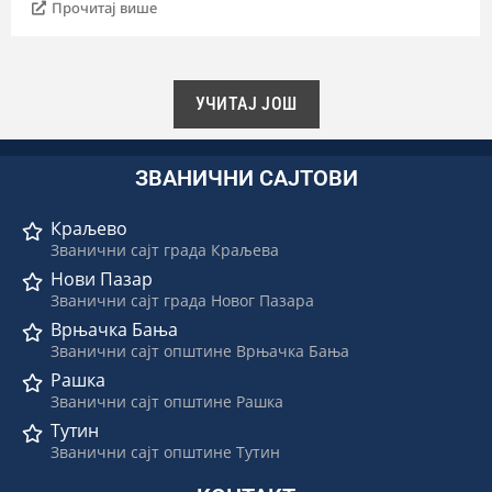
Прочитај више
УЧИТАЈ ЈОШ
ЗВАНИЧНИ САЈТОВИ
Краљево
Званични сајт града Краљева
Нови Пазар
Званични сајт града Новог Пазара
Врњачка Бања
Званични сајт општине Врњачка Бања
Рашка
Званични сајт општине Рашка
Тутин
Званични сајт општине Тутин