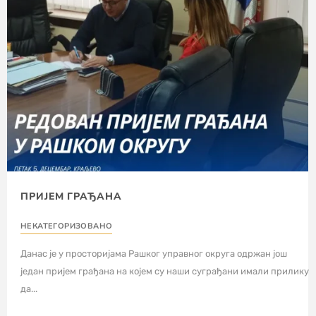
ПРИЈЕМ ГРАЂАНА
НЕКАТЕГОРИЗОВАНО
Данас је у просторијама Рашког управног округа одржан још
један пријем грађана на којем су наши суграђани имали прилику
да...