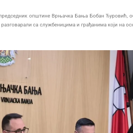
 председник општине Врњачка Бања Бобан Ђуровић, о
азговарали са службеницима и грађанима који на осн