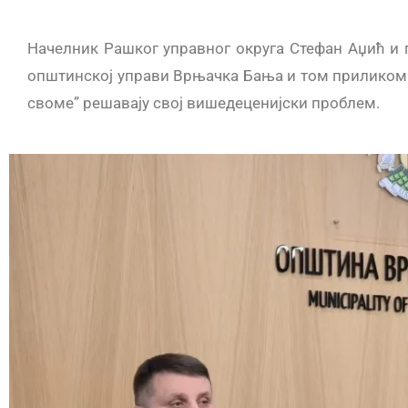
Начелник Рашког управног округа Стефан Аџић и
општинској управи Врњачка Бања и том приликом р
своме” решавају свој вишедеценијски проблем.