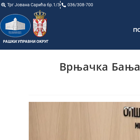
Трг Јована Сарића бр.1/3
036/308-700
П
Врњачка Бања