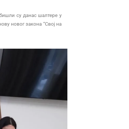
бишли су данас шалтере у
ову новог закона “Свој на