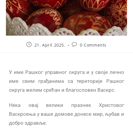
21. April 2025.
0 Comments
У име Рашког управног округа и у своје лично
име свим грађанима са територије Рашког
округа желим срећан и благословен Васкрс.
Нека овај велики празник Христовог
Васкрсења у ваше домове донесе мир, љубав и
добро здравље.