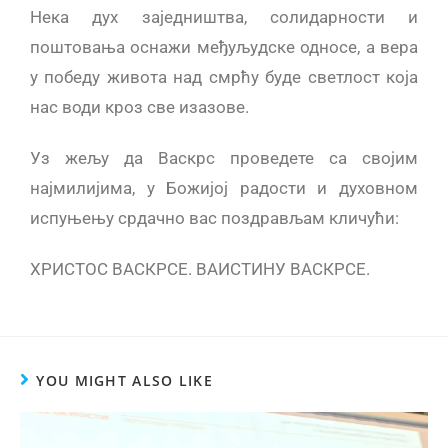
Нека дух заједништва, солидарности и
поштовања оснажи међуљудске односе, а вера
у победу живота над смрћу буде светлост која
нас води кроз све изазове.
Уз жељу да Васкрс проведете са својим
најмилијима, у Божијој радости и духовном
испуњењу срдачно вас поздрављам кличући:
ХРИСТОС ВАСКРСЕ. ВАИСТИНУ ВАСКРСЕ.
YOU MIGHT ALSO LIKE