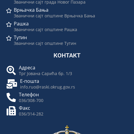
Званични сајт града Новог Пазара
Врњачка Бања
Званични сајт општине Врњачка Бања
Рашка
Званични сајт општине Рашка
Тутин
Званични сајт општине Тутин
КОНТАКТ
Адреса
Трг Јована Сарића бр. 1/3
Е-пошта
info.ruo@raski.okrug.gov.rs
Телефон
036/308-700
Факс
036/314-282